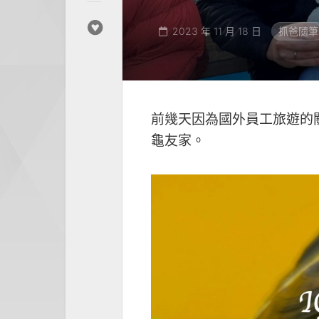
2023 年 11 月 18 日
抓爸隨筆
前幾天因為國外員工旅遊的
龜友家。