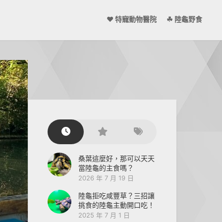
❤ 特寵動物醫院
☘ 陸龜野食
桑葉這麼好，那可以天天
當陸龜的主食嗎？
2026 年 7 月 19 日
陸龜拒吃咸豐草？三招讓
挑食的陸龜主動開口吃！
2025 年 7 月 1 日