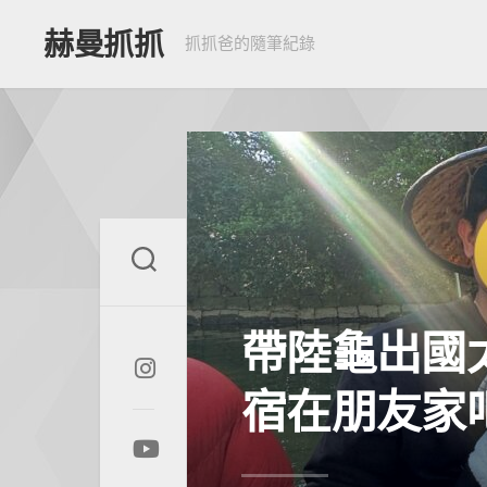
Skip
to
赫曼抓抓
抓抓爸的隨筆紀錄
content
帶陸龜出國
宿在朋友家