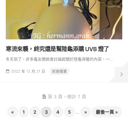
寒流來襲，終究還是幫陸龜添購 UVB 燈了
冬天到了，許多龜友開始會討論起關於陸龜保暖的內容，一...
2022 年 12 月 21 日
抓爸隨筆
第 3 頁，總計 7 頁
«
1
2
3
4
5
...
»
最後一頁 »