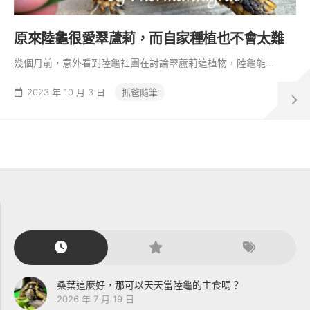
原來陸龜很愛翠蘆莉，而自家種植也不會太難
幾個月前，意外看到陸龜社團在討論翠蘆莉這植物，陸龜能...
2023 年 10 月 3 日
抓爸隨筆
桑葉這麼好，那可以天天當陸龜的主食嗎？
2026 年 7 月 19 日